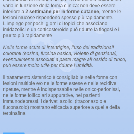
varia in funzione della forma clinica: non deve essere
inferiore a
2 settimane per le forme cutanee
, mentre le
lesioni mucose rispondono spesso più rapidamente.
L’impiego per pochi giorni di topici che associano
imidazolici e un corticosteroide può ridurre la flogosi e il
prurito più rapidamente
Nelle forme acute di intertrigine, l’uso dei tradizionali
coloranti (eosina, fucsina basica, violetto di genziana),
eventualmente associati a paste magre all’ossido di zinco,
può essere molto utile per ridurre l’umidità.
Il trattamento sistemico è consigliabile nelle forme con
lesioni multiple e/o nelle forme estese e nelle recidive
ripetute, mentre è indispensabile nelle onico-perionissi,
nelle forme follicolari suppurative, nei pazienti
immunodepressi. I derivati azolici (itraconazolo e
fluconazolo) mostrano efficacia superiore a quella della
terbinafina.