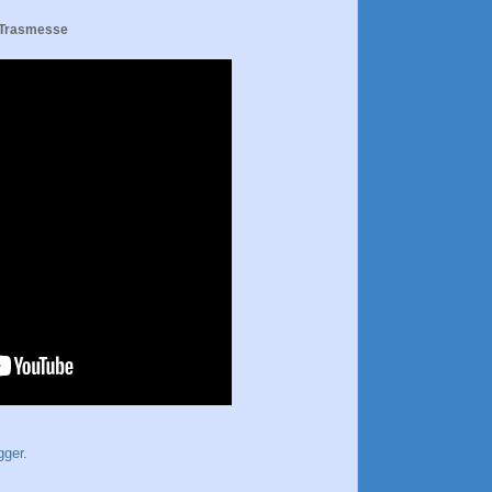
 Trasmesse
gger
.