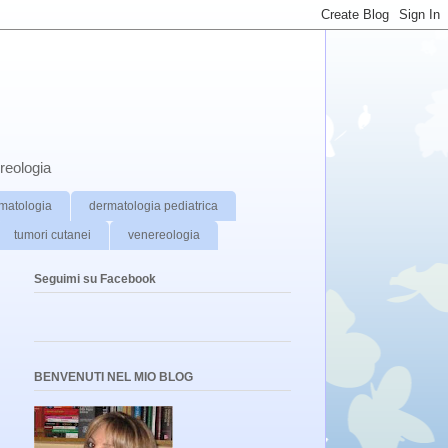
reologia
matologia
dermatologia pediatrica
tumori cutanei
venereologia
Seguimi su Facebook
BENVENUTI NEL MIO BLOG