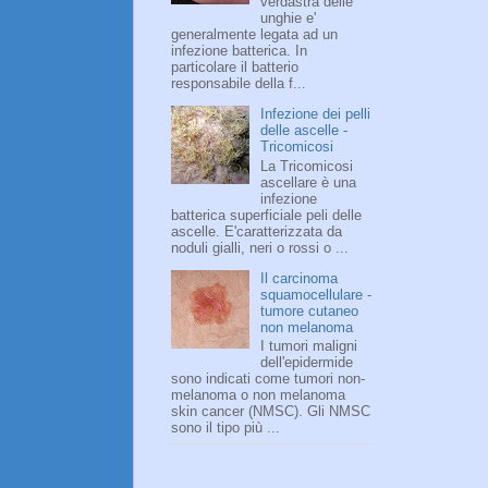
verdastra delle
unghie e'
generalmente legata ad un
infezione batterica. In
particolare il batterio
responsabile della f...
Infezione dei pelli
delle ascelle -
Tricomicosi
La Tricomicosi
ascellare è una
infezione
batterica superficiale peli delle
ascelle. E'caratterizzata da
noduli gialli, neri o rossi o ...
Il carcinoma
squamocellulare -
tumore cutaneo
non melanoma
I tumori maligni
dell'epidermide
sono indicati come tumori non-
melanoma o non melanoma
skin cancer (NMSC). Gli NMSC
sono il tipo più ...