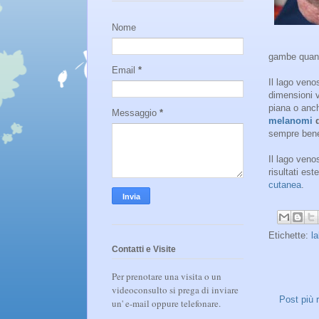
Nome
gambe quand
Email
*
Il lago ven
dimensioni v
piana o anc
Messaggio
*
melanomi
d
sempre bene 
Il lago veno
risultati es
cutanea
.
Etichette:
l
Contatti e Visite
Per prenotare una visita o un
videoconsulto si prega di inviare
Post più 
un' e-mail oppure telefonare.