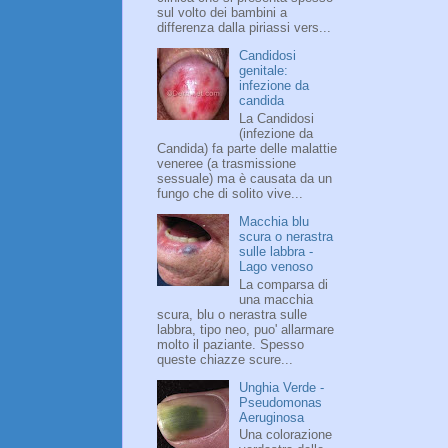
sul volto dei bambini a
differenza dalla piriassi vers...
Candidosi
genitale:
infezione da
candida
La Candidosi
(infezione da
Candida) fa parte delle malattie
veneree (a trasmissione
sessuale) ma è causata da un
fungo che di solito vive...
Macchia blu
scura o nerastra
sulle labbra -
Lago venoso
La comparsa di
una macchia
scura, blu o nerastra sulle
labbra, tipo neo, puo' allarmare
molto il paziante. Spesso
queste chiazze scure...
Unghia Verde -
Pseudomonas
Aeruginosa
Una colorazione