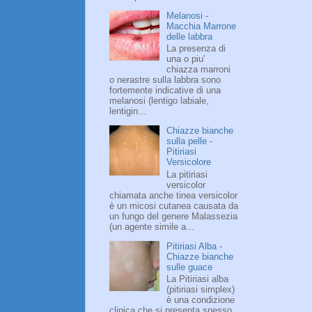
Melanosi -
Macchia Marrone
delle labbra
La presenza di
una o piu'
chiazza marroni
o nerastre sulla labbra sono
fortemente indicative di una
melanosi (lentigo labiale,
lentigin...
Chiazze bianche
sulla pelle -
Pitiriasi
Versicolore
La pitiriasi
versicolor
chiamata anche tinea versicolor
è un micosi cutanea causata da
un fungo del genere Malassezia
(un agente simile a...
Pitiriasi Alba -
Chiazze bianche
sulle guace
La Pitiriasi alba
(pitiriasi simplex)
è una condizione
clinica che si presenta spesso