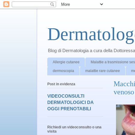
Dermatolog
Blog di Dermatologia a cura della Dottoress
Allergie cutanee
Malattie a trasmissione se
dermoscopia
malattie rare cutanee
me
Macchia
Post in evidenza
venoso
VIDEOCONSULTI
DERMATOLOGICI DA
OGGI PRENOTABILI
Richiedi un videoconsulto o una
visita