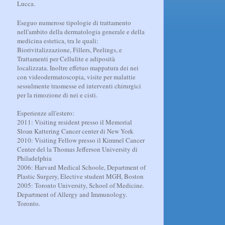
Lucca.
Eseguo numerose tipologie di trattamento
nell'ambito della dermatologia generale e della
medicina estetica, tra le quali:
Biorivitalizzazione, Fillers, Peelings, e
Trattamenti per Cellulite e adiposità
localizzata. Inoltre effetuo mappatura dei nei
con videodermatoscopia, visite per malattie
sessulmente trasmesse ed interventi chirurgici
per la rimozione di nei e cisti.
Esperienze all'estero:
2011: Visiting resident presso il Memorial
Sloan Kattering Cancer center di New York
2010: Visiting Fellow presso il Kimmel Cancer
Center del la Thomas Jefferson University di
Philadelphia
2006: Harvard Medical Schoole, Department of
Plastic Surgery, Elective student MGH, Boston
2005: Toronto University, School of Medicine.
Department of Allergy and Immunology.
Toronto.