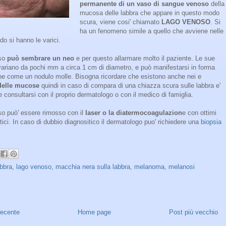
permanente di un vaso di sangue venoso
della
mucosa delle labbra che appare in questo modo
scura, viene cosi' chiamato
LAGO VENOSO
. Si
ha un fenomeno simile a quello che avviene nelle
o si hanno le varici.
oso
può sembrare un neo
e per questo allarmare molto il paziente. Le sue
ariano da pochi mm a circa 1 cm di diametro, e può manifestarsi in forma
he come un nodulo molle. Bisogna ricordare che esistono anche nei e
elle mucose
quindi in caso di compara di una chiazza scura sulle labbra e'
consultarsi con il proprio dermatologo o con il medico di famiglia.
so può' essere rimosso con il
laser o la diatermocoagulazion
e con ottimi
tetici. In caso di dubbio diagnositico il dermatologo puo' richiedere una
biopsia
abbra
,
lago venoso
,
macchia nera sulla labbra
,
melanoma
,
melanosi
recente
Home page
Post più vecchio