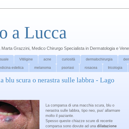
o a Lucca
a Marta Grazzini, Medico Chirurgo Specialista in Dermatologia e Vene
ssuale
Vitiligine
acne
curiosità
dermatochirurgia
der
dicina estetica
melanoma
psoriasi
rosacea
tricologia
 blu scura o nerastra sulle labbra - Lago
La comparsa di una macchia scura, blu o
nerastra sulle labbra, tipo neo, puo' allarmare
molto il paziante.
Spesso queste chiazze scure di recente
comparsa sono dovute ad una
dilatazione