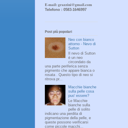
E-mail: grazzini@gmail.com
Telefono : 0583-1646997
Post più popolari
Neo con bianco
attorno - Nevo di
Sutton
Il nevo di Sutton
è un neo
circondato da
una parte periferica senza
pigmento che appare bianca o
rosata . Questo tipo di neo si
ritrova pr...
Macchie bianche
sulla pelle cosa
puo' essere?
Le Macchie
bianche sulla
pelle di solito
indicano una perdita di
pigmentazione della pelle, e
queste possono verificarsi
come piccole macchi...