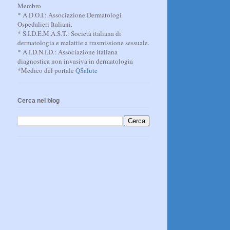
Membro
* A.D.O.I.: Associazione Dermatologi
Ospedalieri Italiani.
* S.I.D.E.M.A.S.T.: Società italiana di
dermatologia e malattie a trasmissione sessuale.
* A.I.D.N.I.D.: Associazione italiana
diagnostica non invasiva in dermatologia
*Medico del portale
QSalute
Cerca nel blog