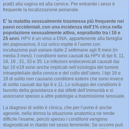
piatti) alla vagina ed alla cervice. Per entrambi i sessi è
frequente la localizzazione perianale.
E' la malattia sessualmente trasmessa più frequente nei
paesi occidentali, con una incidenza dell'1% circa nella
popolazione sessualmente attiva, soprattutto tra i 16 e
25 anni.
HPV è un virus a DNA, appartenente alla famiglia
dei papovavirus, il cui unico ospite è l'uomo con
incubazione può variare dalle 2 settimane agli 8 mesi (in
media 3 mesi). I condilomi sono causati da HPV di tipi 6, 11,
16, 18 , 31, 33 e 35. Le infezioni endocervicali causati dai
tipi 16 e18 sono anche implicati nell’eziologia del tumore
intraepiteliale della cervice e del collo dell’utero. I tipi 16 e
18 di solito non causano condilomi esterni che sono invece
di solito causati dai tipi 6 e 11. Lo sviluppo dei condilomi è
favorito della gravidanza e dai difetti dell’immunità e si
associano spesso a altre patologie a trasmissione sessuale.
La diagnosi di solito è clinica, che per l'uomo è anche
agevole, nella donna la situazione anatomica ne rende
difficile l'esame, perciò spesso i condilomi vengono
diagnosticati in ritardo nel sesso femminile. Se occorre può