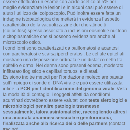
essere effettuato un esame con acido acetico al 5% per
meglio evidenziare le lesioni e in alcuni casi può essere di
aiuto l’utilizzo del colposcopio. Può inoltre essere fatta un
indagine istopatologica che metterà in evidenza l’aspetto
caratteristico della vacuolizzazine dei cheratinociti
(coilocitosi) spesso associato a inclusioni eosinofile nucleari
e citoplasmatiche che si possono evidenziare anche al
microscopio ottico.
I condilomi sono caratterizzati da paillomatosi e acantosi
con parcheratosi e scarsa ipercheratosi. Le cellule epiteliali
mostrano una disposizione ordinata e un distacco netto tra
epitelio e drma. Nel derma sono presenti edema, moderato
infiltarato flogistico e capillari tortuosi e dilatati.
Esistono inoltre metodi per l’ibridazione molecolare basata
sull’impiego di sonde di DNA virale e può essere utilizzata
infine la
PCR per l’identificazione del genoma virale
. Vista
la modalità di contagio, i soggetti affetti da condilomi
acuminati dovrebbero essere valutati con
tests sierologici e
microbiologici per altre patologie trasmesse
sessualmente, talora asintomatiche, raccogliendo altresì
una accurata anamnesi sessuale e genitourinaria,
finalizzata anche alla ricerca dei o delle partners
(contact
tracing).