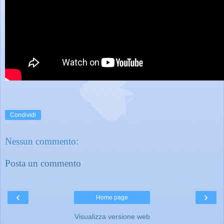
Condividi
Nessun commento:
Posta un commento
‹
›
Home page
Visualizza versione web