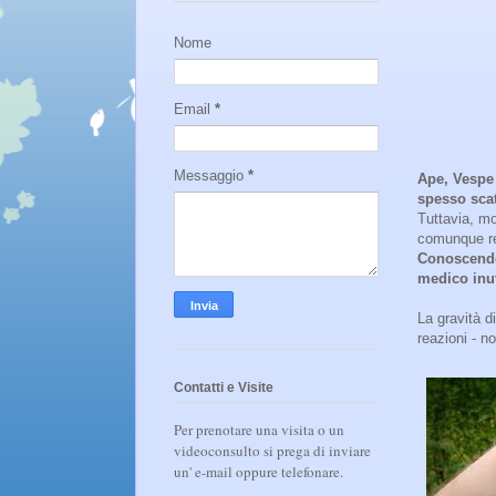
Nome
Email
*
Messaggio
*
Ape, Vespe 
spesso scat
Tuttavia, mo
comunque rea
Conoscendo 
medico inut
La gravità d
reazioni - no
Contatti e Visite
Per prenotare una visita o un
videoconsulto si prega di inviare
un' e-mail oppure telefonare.