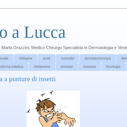
o a Lucca
a Marta Grazzini, Medico Chirurgo Specialista in Dermatologia e Vene
ssuale
Vitiligine
acne
curiosità
dermatochirurgia
der
dicina estetica
melanoma
psoriasi
rosacea
tricologia
a a punture di insetti