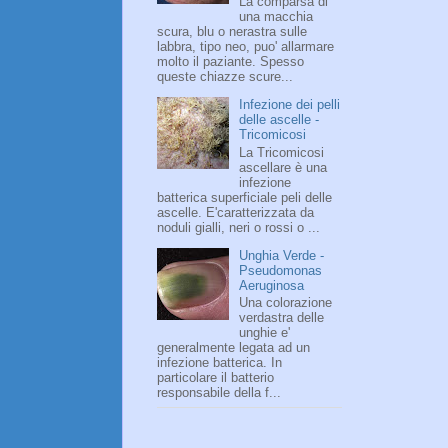
La comparsa di
una macchia
scura, blu o nerastra sulle
labbra, tipo neo, puo' allarmare
molto il paziante. Spesso
queste chiazze scure...
Infezione dei pelli
delle ascelle -
Tricomicosi
La Tricomicosi
ascellare è una
infezione
batterica superficiale peli delle
ascelle. E'caratterizzata da
noduli gialli, neri o rossi o ...
Unghia Verde -
Pseudomonas
Aeruginosa
Una colorazione
verdastra delle
unghie e'
generalmente legata ad un
infezione batterica. In
particolare il batterio
responsabile della f...