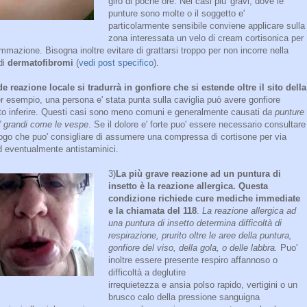
giro di poche ore. Nei casi piu' gravi, dove le
punture sono molte o il soggetto e'
particolarmente sensibile conviene applicare sulla
zona interessata un velo di cream cortisonica per
fiammazione. Bisogna inoltre evitare di grattarsi troppo per non incorre nella
di
dermatofibromi
(
vedi post specifico
).
 reazione locale si tradurrà in gonfiore che si estende oltre il sito della
 esempio, una persona e' stata punta sulla caviglia può avere gonfiore
arto inferire. Questi casi sono meno comuni e generalmente causati d
a punture
iu' grandi come le vespe
. Se il dolore e' forte puo' essere necessario consultare
ogo che puo' consigliare di assumere una compressa di cortisone per via
d eventualmente antistaminici.
3)
La più grave reazione ad un puntura di
insetto è la reazione allergica. Questa
condizione richiede cure mediche immediate
e la chiamata del 118
.
La reazione allergica ad
una puntura di insetto determina difficoltà di
respirazione, prurito oltre le aree della puntura,
gonfiore del viso, della gola, o delle labbra.
Puo'
inoltre essere presente respiro affannoso o
difficoltà a deglutire
irrequietezza e ansia polso rapido, vertigini o un
brusco calo della pressione sanguigna