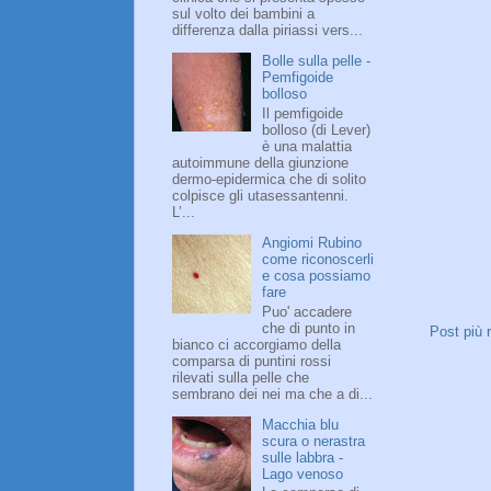
sul volto dei bambini a
differenza dalla piriassi vers...
Bolle sulla pelle -
Pemfigoide
bolloso
Il pemfigoide
bolloso (di Lever)
è una malattia
autoimmune della giunzione
dermo-epidermica che di solito
colpisce gli utasessantenni.
L’...
Angiomi Rubino
come riconoscerli
e cosa possiamo
fare
Puo' accadere
che di punto in
Post più 
bianco ci accorgiamo della
comparsa di puntini rossi
rilevati sulla pelle che
sembrano dei nei ma che a di...
Macchia blu
scura o nerastra
sulle labbra -
Lago venoso