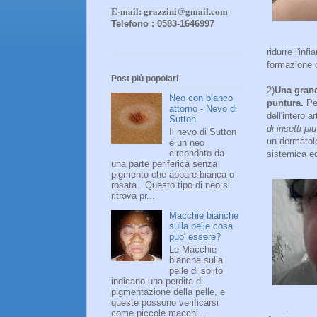
E-mail: grazzini@gmail.com
Telefono : 0583-1646997
ridurre l'in
formazione 
Post più popolari
2)
Una grande
Neo con bianco
puntura.
Per
attorno - Nevo di
dell'intero 
Sutton
di insetti p
Il nevo di Sutton
un dermatol
è un neo
circondato da
sistemica e
una parte periferica senza
pigmento che appare bianca o
rosata . Questo tipo di neo si
ritrova pr...
Macchie bianche
sulla pelle cosa
puo' essere?
Le Macchie
bianche sulla
pelle di solito
indicano una perdita di
pigmentazione della pelle, e
queste possono verificarsi
come piccole macchi...