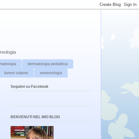
reologia
matologia
dermatologia pediatrica
tumori cutanei
venereologia
Seguimi su Facebook
BENVENUTI NEL MIO BLOG