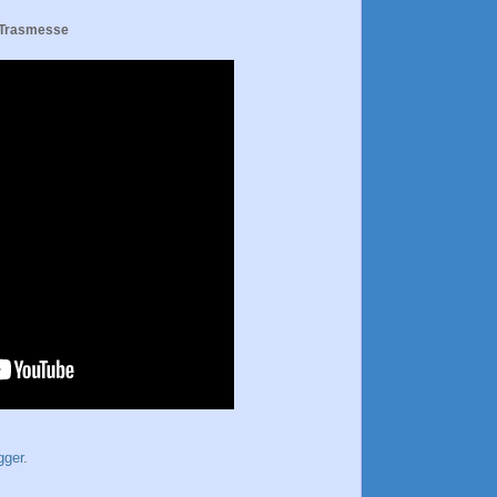
 Trasmesse
gger
.