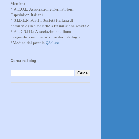
Membro
* A.D.O.I.: Associazione Dermatologi
Ospedalieri Italiani.
* S.I.D.E.M.A.S.T.: Società italiana di
dermatologia e malattie a trasmissione sessuale.
* A.I.D.N.I.D.: Associazione italiana
diagnostica non invasiva in dermatologia
*Medico del portale
QSalute
Cerca nel blog