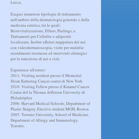
Lucca.
Eseguo numerose tipologie di trattamento
nell'ambito della dermatologia generale e della
medicina estetica, tra le quali:
Biorivitalizzazione, Fillers, Peelings, e
Trattamenti per Cellulite e adiposità
localizzata. Inoltre effetuo mappatura dei nei
con videodermatoscopia, visite per malattie
sessulmente trasmesse ed interventi chirurgici
per la rimozione di nei e cisti.
Esperienze all'estero:
2011: Visiting resident presso il Memorial
Sloan Kattering Cancer center di New York
2010: Visiting Fellow presso il Kimmel Cancer
Center del la Thomas Jefferson University di
Philadelphia
2006: Harvard Medical Schoole, Department of
Plastic Surgery, Elective student MGH, Boston
2005: Toronto University, School of Medicine.
Department of Allergy and Immunology.
Toronto.