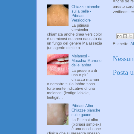
Anche se re
arresto card
Chiazze bianche
sulla pelle -
verificarsi 
Pitiriasi
Versicolore
La pitiriasi
versicolor
chiamata anche tinea versicolor
è un micosi cutanea causata da
un fungo del genere Malassezia
Etichette:
Al
(un agente simile a...
Melanosi -
Nessun
Macchia Marrone
delle labbra
La presenza di
Posta 
una o piu'
chiazza marroni
o nerastre sulla labbra sono
fortemente indicative di una
melanosi (lentigo labiale,
lentigin...
Pitiriasi Alba -
Chiazze bianche
sulle guace
La Pitiriasi alba
(pitiriasi simplex)
è una condizione
clinica che si presenta spesso