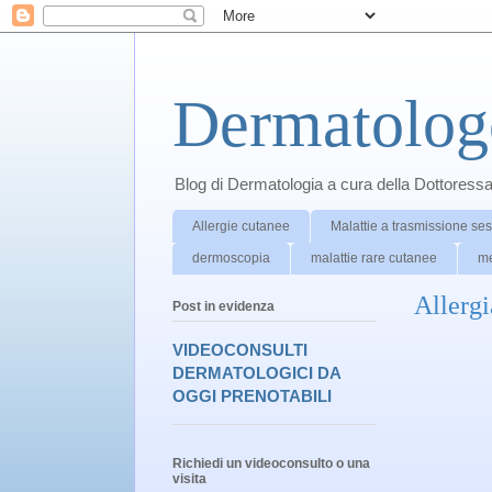
Dermatolog
Blog di Dermatologia a cura della Dottoress
Allergie cutanee
Malattie a trasmissione se
dermoscopia
malattie rare cutanee
me
Allergi
Post in evidenza
VIDEOCONSULTI
DERMATOLOGICI DA
OGGI PRENOTABILI
Richiedi un videoconsulto o una
visita