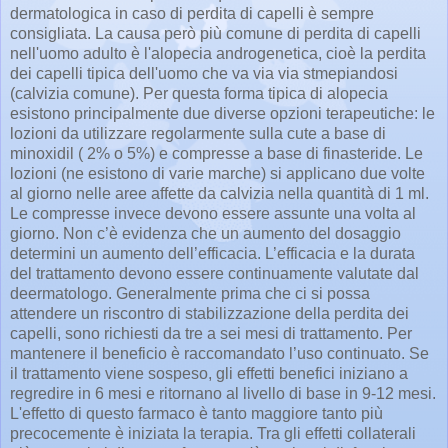
dermatologica in caso di perdita di capelli è sempre
consigliata. La causa però più comune di perdita di capelli
nell'uomo adulto è l'alopecia androgenetica, cioè la perdita
dei capelli tipica dell'uomo che va via via stmepiandosi
(calvizia comune). Per questa forma tipica di alopecia
esistono principalmente due diverse opzioni terapeutiche: le
lozioni da utilizzare regolarmente sulla cute a base di
minoxidil ( 2% o 5%) e compresse a base di finasteride. Le
lozioni (ne esistono di varie marche) si applicano due volte
al giorno nelle aree affette da calvizia nella quantità di 1 ml.
Le compresse invece devono essere assunte una volta al
giorno. Non c’è evidenza che un aumento del dosaggio
determini un aumento dell’efficacia. L’efficacia e la durata
del trattamento devono essere continuamente valutate dal
deermatologo. Generalmente prima che ci si possa
attendere un riscontro di stabilizzazione della perdita dei
capelli, sono richiesti da tre a sei mesi di trattamento. Per
mantenere il beneficio è raccomandato l’uso continuato. Se
il trattamento viene sospeso, gli effetti benefici iniziano a
regredire in 6 mesi e ritornano al livello di base in 9-12 mesi.
L'effetto di questo farmaco è tanto maggiore tanto più
precocemente è iniziata la terapia. Tra gli effetti collaterali